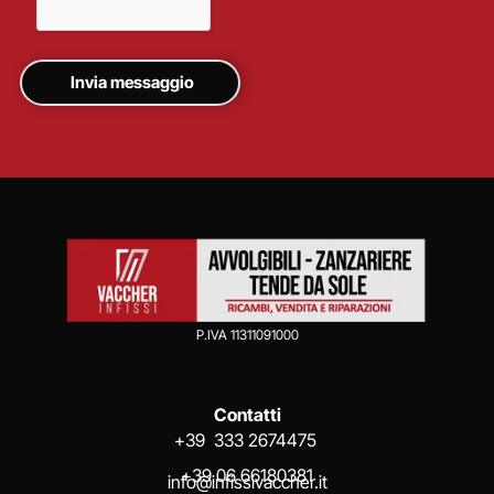
P.IVA 11311091000
Contatti
+39 333 2674475
+39 06 66180381
info@infissivaccher.it