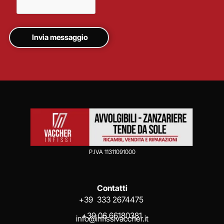
P.IVA 11311091000
Contatti
+39 333 2674475
+39 06 66180381
info@infissivaccher.it