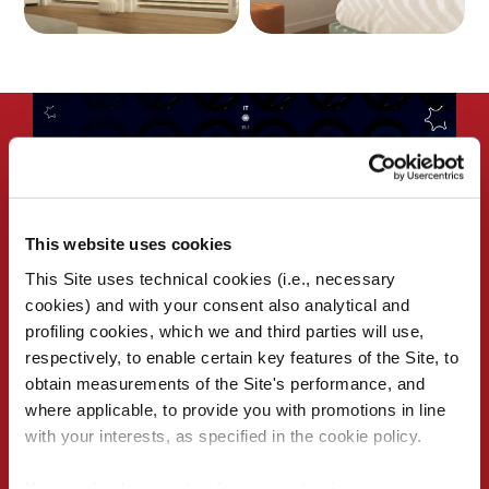
This website uses cookies
This Site uses technical cookies (i.e., necessary
cookies) and with your consent also analytical and
profiling cookies, which we and third parties will use,
respectively, to enable certain key features of the Site, to
obtain measurements of the Site's performance, and
where applicable, to provide you with promotions in line
Motori per avvolgibili
with your interests, as specified in the cookie policy.
You can freely accept, refuse or customize your consent: